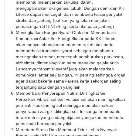
membantu melancarkan sirkulasi darah,
mengoptimalkan oksigenasi tubuh. Dengan demikian KK
Liforce dapat mencegah dan membantu terapi penyakit
stroke dan jantung (bahkan yang telah menjalani
pemasangan STENT/Ring, serta alat pacu jantung).
Meningkatkan Fungsi Syaraf Otak dan Memperbaiki
Komunikasi Antar Sel Energi Skalar pada KK Liforce
akan menyeimbangkan medan energi di otak serta
memperbaiki transmisi syaraf sehingga membantu
meringankan tremor, mencegah pemburukan parkinson,
alzheimer, dimensia/pikun serta menekan gejala autis.
Lancarnya transmisi syaraf juga akan melancarkan
komunikasi antar sel/jaringan, ini penting sehingga organ
agar dapat bekerja sama karena kerja sel/organ saling
tergantung satu dengan yang lain.
Memperbaiki Penyerapan Nutrisi Di Tingkat Sel
Perbaikan Vibrasi sel dan voltase sel akan meningkatkan
permiabilitas dinding sel sehingga memaksimalkan
penyerapan zat gizi ditingkat sel. Ini sangat membantu
terapi nutrisi yang sedang dijalani yang akan membantu
pemulihan berbagai penyakit.
Meredam Stress Dan Membuat Tidur Lebih Nyenyak
Energi skalar KK Liforce dapat menghambat