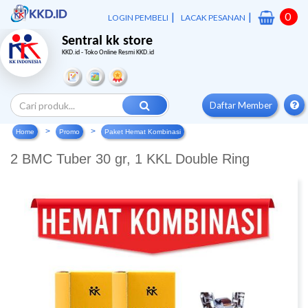
|
|
0
LOGIN PEMBELI
LACAK PESANAN
Sentral kk store
KKD.id - Toko Online Resmi KKD.id
Daftar Member
Home
Promo
Paket Hemat Kombinasi
2 BMC Tuber 30 gr, 1 KKL Double Ring