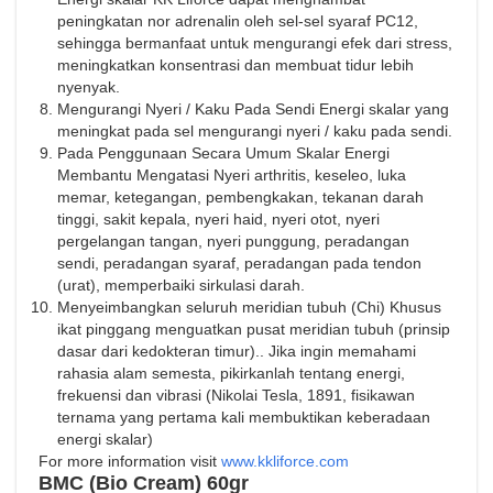
peningkatan nor adrenalin oleh sel-sel syaraf PC12,
sehingga bermanfaat untuk mengurangi efek dari stress,
meningkatkan konsentrasi dan membuat tidur lebih
nyenyak.
Mengurangi Nyeri / Kaku Pada Sendi Energi skalar yang
meningkat pada sel mengurangi nyeri / kaku pada sendi.
Pada Penggunaan Secara Umum Skalar Energi
Membantu Mengatasi Nyeri arthritis, keseleo, luka
memar, ketegangan, pembengkakan, tekanan darah
tinggi, sakit kepala, nyeri haid, nyeri otot, nyeri
pergelangan tangan, nyeri punggung, peradangan
sendi, peradangan syaraf, peradangan pada tendon
(urat), memperbaiki sirkulasi darah.
Menyeimbangkan seluruh meridian tubuh (Chi) Khusus
ikat pinggang menguatkan pusat meridian tubuh (prinsip
dasar dari kedokteran timur).. Jika ingin memahami
rahasia alam semesta, pikirkanlah tentang energi,
frekuensi dan vibrasi (Nikolai Tesla, 1891, fisikawan
ternama yang pertama kali membuktikan keberadaan
energi skalar)
For more information visit
www.kkliforce.com
BMC (Bio Cream) 60gr