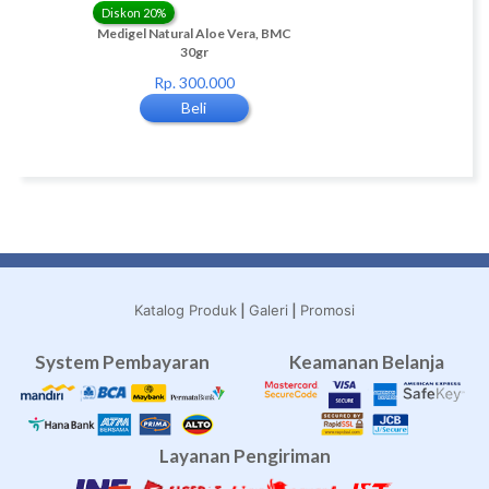
Diskon 20%
Diskon 82%
ga-3
Medigel Natural Aloe Vera, BMC
4 set NATESH
30gr
(DAY,NIGHT,PANTY
Rp. 300.000
Rp. 420.000
Beli
Beli
|
|
Katalog Produk
Galeri
Promosi
System Pembayaran
Keamanan Belanja
Layanan Pengiriman