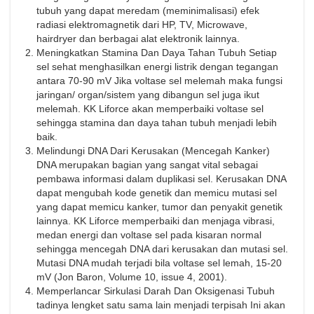
tubuh yang dapat meredam (meminimalisasi) efek
radiasi elektromagnetik dari HP, TV, Microwave,
hairdryer dan berbagai alat elektronik lainnya.
Meningkatkan Stamina Dan Daya Tahan Tubuh Setiap
sel sehat menghasilkan energi listrik dengan tegangan
antara 70-90 mV Jika voltase sel melemah maka fungsi
jaringan/ organ/sistem yang dibangun sel juga ikut
melemah. KK Liforce akan memperbaiki voltase sel
sehingga stamina dan daya tahan tubuh menjadi lebih
baik.
Melindungi DNA Dari Kerusakan (Mencegah Kanker)
DNA merupakan bagian yang sangat vital sebagai
pembawa informasi dalam duplikasi sel. Kerusakan DNA
dapat mengubah kode genetik dan memicu mutasi sel
yang dapat memicu kanker, tumor dan penyakit genetik
lainnya. KK Liforce memperbaiki dan menjaga vibrasi,
medan energi dan voltase sel pada kisaran normal
sehingga mencegah DNA dari kerusakan dan mutasi sel.
Mutasi DNA mudah terjadi bila voltase sel lemah, 15-20
mV (Jon Baron, Volume 10, issue 4, 2001).
Memperlancar Sirkulasi Darah Dan Oksigenasi Tubuh
tadinya lengket satu sama lain menjadi terpisah Ini akan